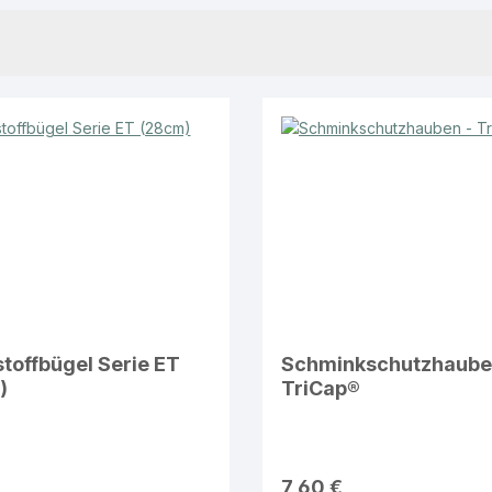
toffbügel Serie ET
Schminkschutzhaube
)
TriCap®
7,60 €