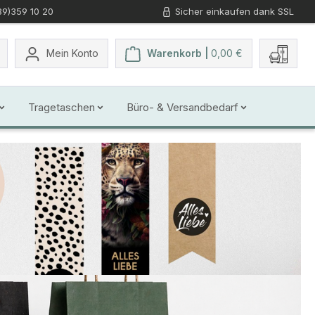
89)359 10 20
Sicher einkaufen dank SSL
Du hast 0 Produkte auf dem Merkzettel
Mein Konto
Warenkorb |
0,00 €
Tragetaschen
Büro- & Versandbedarf