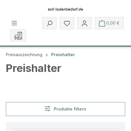
Zum Hauptinhalt springen
Du hast 0 Produkte auf dem 
0,00 €
Preisauszeichnung
Preishalter
Preishalter
Produkte filtern