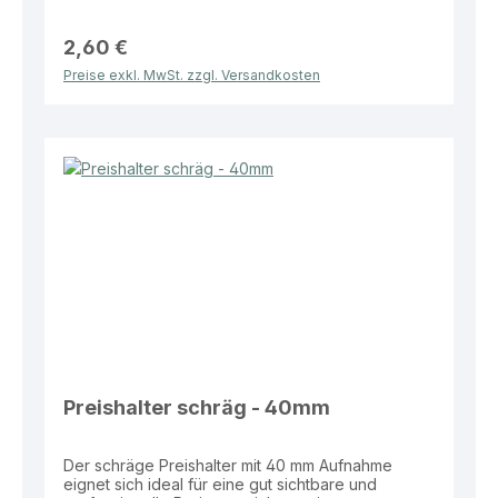
Farbe: Transparent Breite der Aufnahme: 50 mm
Ausführung: Große Klammer für sicheren Halt
Vorteile: Schnelle und einfache Befestigung von
2,60 €
Preisschildern Sicherer Halt durch stabile Klammer
Preise exkl. MwSt. zzgl. Versandkosten
Unauffällige Optik für klare Warenpräsentation
Vielseitig einsetzbar auf Verkaufsflächen
Zuverlässige Lösung für eine strukturierte und
professionelle Preisauszeichnung.
Preishalter schräg - 40mm
Der schräge Preishalter mit 40 mm Aufnahme
eignet sich ideal für eine gut sichtbare und