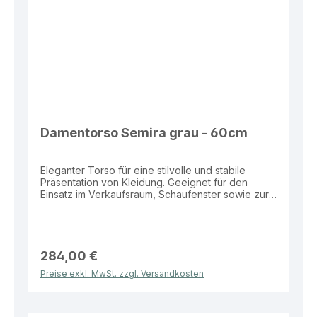
Damentorso Semira grau - 60cm
Eleganter Torso für eine stilvolle und stabile
Präsentation von Kleidung. Geeignet für den
Einsatz im Verkaufsraum, Schaufenster sowie zur
Darstellung von Outfits und Kollektionen.
Eigenschaften: Farbe: Grau Nano Maße: Brust 84
cm, Taille 61 cm, Hüfte 88 cm, Kragen 30 cm
Standplatte: Eckig für stabilen Stand Vorteile:
Sicherer Stand durch stabile Standplatte Moderne
284,00 €
und hochwertige Präsentationsoptik Ideal für
Preise exkl. MwSt. zzgl. Versandkosten
Verkaufsflächen und Schaufenster Vielseitig
einsetzbar im Präsentationsbereich Hochwertige
Lösung für eine professionelle und wirkungsvolle
Warenpräsentation.