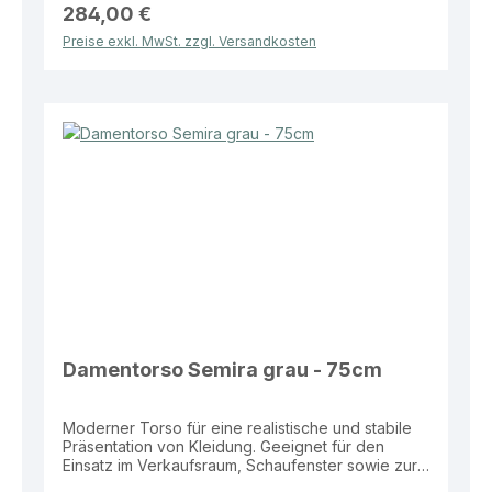
Sicherer Stand durch stabile Standplatte Moderne
284,00 €
und dezente Präsentationsoptik Ideal für
Preise exkl. MwSt. zzgl. Versandkosten
Verkaufsflächen und Schaufenster Vielseitig
einsetzbar im Präsentationsbereich Effiziente
Lösung für eine hochwertige und professionelle
Warenpräsentation.
Damentorso Semira grau - 75cm
Moderner Torso für eine realistische und stabile
Präsentation von Kleidung. Geeignet für den
Einsatz im Verkaufsraum, Schaufenster sowie zur
Darstellung kompletter Outfits und Kollektionen.