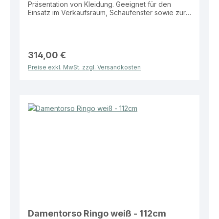
Präsentation von Kleidung. Geeignet für den
Einsatz im Verkaufsraum, Schaufenster sowie zur
Darstellung kompletter Outfits und Kollektionen.
Eigenschaften: Farben: Weiß oder Schwarz Maße:
Höhe 112 cm Standplatte: Runde Glasplatte Ø 350
mm Vorteile: Stabiler Stand durch robuste
Glasstandplatte Erweiterte Präsentationsfläche
314,00 €
durch 3/4-Ausführung Moderne und hochwertige
Preise exkl. MwSt. zzgl. Versandkosten
Präsentationsoptik Ideal für Verkaufsflächen und
Schaufenster Hochwertige Lösung für eine
stilvolle und professionelle Warenpräsentation.
Damentorso Ringo weiß - 112cm