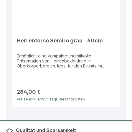
Herrentorso Semiro grau - 60cm
Ermöglicht eine kompakte und stilvolle
Präsentation von Herrenbekleidung im
Oberkörperbereich. Ideal für den Einsatz im
Einzelhandel, in Boutiquen oder im Schaufenster.
Eigenschaften: Farbe: Grau Nano Ausführung:
Herrentorso 1/2 Semiro Maße: Brust 84 cm / Taille
61 cm / Hüfte 88 cm Kragenweite: 30 cm
Bodenplatte: Eckig Vorteile: Platzsparende
284,00 €
Alternative zu Ganzkörperfiguren Ideal für Shirts,
Preise exkl. MwSt. zzgl. Versandkosten
Hemden und leichte Jacken Stabiler Stand durch
eckige Bodenplatte Modernes Design für
zeitgemäße Verkaufsflächen Praktische Lösung
für eine übersichtliche und professionelle
Warenpräsentation im Herrenbereich.
Qualität und Sparsamkeit