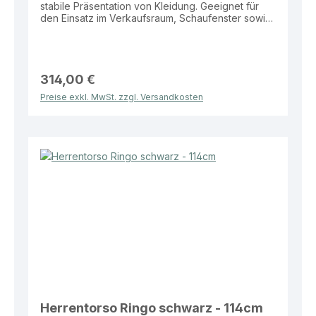
stabile Präsentation von Kleidung. Geeignet für
den Einsatz im Verkaufsraum, Schaufenster sowie
zur Darstellung kompletter Outfits und
Kollektionen. Eigenschaften: Farben: Weiß oder
Schwarz Maße: Höhe 114 cm Standplatte: Runde
Glasplatte Ø 350 mm Vorteile: Stabiler Stand durch
hochwertige Glasstandplatte Erweiterte
314,00 €
Präsentationsfläche durch 3/4-Ausführung
Preise exkl. MwSt. zzgl. Versandkosten
Moderne und dezente Präsentationsoptik Ideal für
Verkaufsflächen und Schaufenster Effiziente
Lösung für eine stilvolle und professionelle
Warenpräsentation.
Herrentorso Ringo schwarz - 114cm