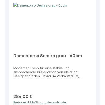
Damentorso Semira grau - 60cm
Moderner Torso für eine stabile und
ansprechende Präsentation von Kleidung.
Geeignet für den Einsatz im Verkaufsraum,
Schaufenster sowie zur Darstellung von Outfits
und Kollektionen. Eigenschaften: Farbe: Grau Nano
Maße: Brust 84 cm, Taille 61 cm, Hüfte 88 cm,
Kragen 30 cm Standplatte: Eckig für stabilen Stand
Vorteile: Sicherer Stand durch stabile Standplatte
284,00 €
Moderne und dezente Präsentationsoptik Ideal für
Preise exkl. MwSt. zzgl. Versandkosten
Verkaufsflächen und Schaufenster Vielseitig