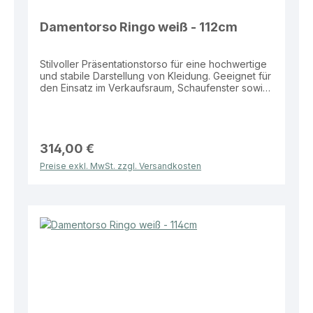
Damentorso Ringo weiß - 112cm
Stilvoller Präsentationstorso für eine hochwertige
und stabile Darstellung von Kleidung. Geeignet für
den Einsatz im Verkaufsraum, Schaufenster sowie
zur Darstellung kompletter Outfits und
Kollektionen. Eigenschaften: Farben: Weiß oder
Schwarz Maße: Höhe 112 cm Standplatte: Runde
Glasplatte Ø 350 mm Vorteile: Stabiler Stand durch
hochwertige Glasstandplatte Erweiterte
314,00 €
Präsentationsfläche durch 3/4-Ausführung
Preise exkl. MwSt. zzgl. Versandkosten
Moderne und dezente Präsentationsoptik Ideal für
Verkaufsflächen und Schaufenster Effektive
Lösung für eine ansprechende und professionelle
Warenpräsentation.