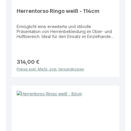
Herrentorso Ringo weiß - 114cm
Ermöglicht eine erweiterte und stilvolle
Präsentation von Herrenbekleidung im Ober- und
Hüftbereich. Ideal für den Einsatz im Einzelhandel,
in Boutiquen oder im Schaufenster. Eigenschaften:
Farbe: Weiß / Schwarz Ausführung: Herrentorso
3/4 Ringo Höhe: 114 cm Standplatte: Runde
Glasplatte Ø 350 mm Vorteile: Größere
Präsentationsfläche als 1/2 Torso Ideal für Shirts,
314,00 €
Hemden, Jacken und Kombinationen Stabiler
Preise exkl. MwSt. zzgl. Versandkosten
Stand durch hochwertige Glasstandplatte
Modernes Design für zeitgemäße Verkaufsflächen
Praktische Lösung für eine professionelle und
ansprechende Warenpräsentation im
Herrenbereich.