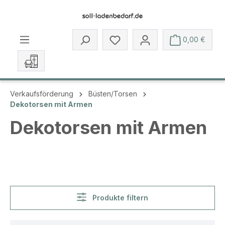
Zum Hauptinhalt springen
Du hast 0 Produkte auf dem 
0,00 €
Verkaufsförderung
Büsten/Torsen
Dekotorsen mit Armen
Dekotorsen mit Armen
Produkte filtern