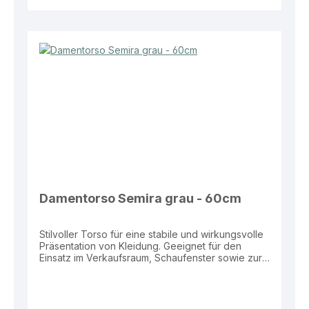
einsetzbar im Präsentationsbereich Zuverlässige
Lösung für eine professionelle und wirkungsvolle
Warenpräsentation.
Damentorso Semira grau - 60cm
Stilvoller Torso für eine stabile und wirkungsvolle
Präsentation von Kleidung. Geeignet für den
Einsatz im Verkaufsraum, Schaufenster sowie zur
Darstellung von Outfits und Kollektionen.
Eigenschaften: Farbe: Grau Nano Maße: Brust 84
cm, Taille 61 cm, Hüfte 88 cm, Kragen 30 cm
Standplatte: Eckig für stabilen Stand Vorteile: