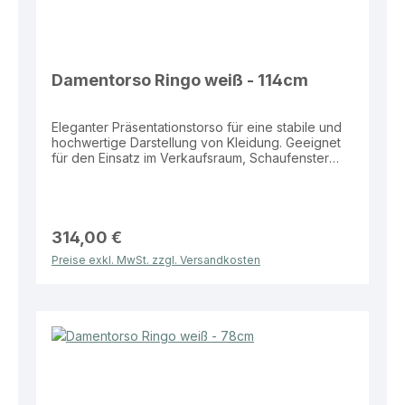
Damentorso Ringo weiß - 114cm
Eleganter Präsentationstorso für eine stabile und
hochwertige Darstellung von Kleidung. Geeignet
für den Einsatz im Verkaufsraum, Schaufenster
sowie zur Darstellung kompletter Outfits und
Kollektionen. Eigenschaften: Farben: Weiß oder
Schwarz Maße: Höhe 114 cm Standplatte: Runde
Glasplatte Ø 350 mm Vorteile: Stabiler Stand durch
hochwertige Glasstandplatte Erweiterte
314,00 €
Präsentationsfläche durch 3/4-Ausführung
Preise exkl. MwSt. zzgl. Versandkosten
Moderne und dezente Präsentationsoptik Ideal für
Verkaufsflächen und Schaufenster Durchdachte
Lösung für eine professionelle und wirkungsvolle
Warenpräsentation.