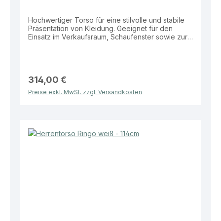
Hochwertiger Torso für eine stilvolle und stabile
Präsentation von Kleidung. Geeignet für den
Einsatz im Verkaufsraum, Schaufenster sowie zur
Darstellung kompletter Outfits und Kollektionen.
Eigenschaften: Farben: Weiß oder Schwarz Maße:
Höhe 114 cm Standplatte: Runde Glasplatte Ø 350
mm Vorteile: Stabiler Stand durch hochwertige
Glasstandplatte Erweiterte Präsentationsfläche
314,00 €
durch 3/4-Ausführung Moderne und dezente
Preise exkl. MwSt. zzgl. Versandkosten
Präsentationsoptik Ideal für Verkaufsflächen und
Schaufenster Praktische Lösung für eine
ansprechende und professionelle
Warenpräsentation.