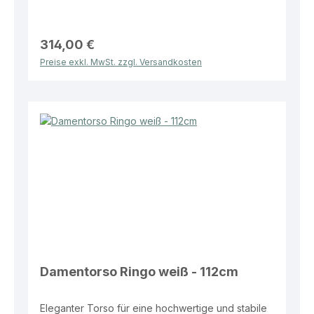
Eigenschaften: Farben: Weiß oder Schwarz Maße:
Höhe 112 cm Standplatte: Runde Glasplatte Ø 350
mm Vorteile: Stabiler Stand durch hochwertige
Glasstandplatte Erweiterte Präsentationsfläche
314,00 €
durch 3/4-Ausführung Moderne und dezente
Preise exkl. MwSt. zzgl. Versandkosten
Präsentationsoptik Ideal für Verkaufsflächen und
Schaufenster Optimale Lösung für eine stilvolle
und wirkungsvolle Warenpräsentation.
Damentorso Ringo weiß - 112cm
Eleganter Torso für eine hochwertige und stabile