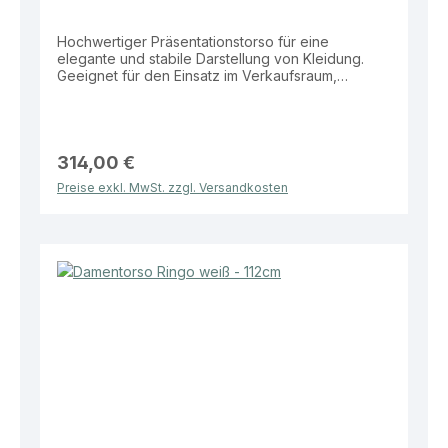
Hochwertiger Präsentationstorso für eine
elegante und stabile Darstellung von Kleidung.
Geeignet für den Einsatz im Verkaufsraum,
Schaufenster sowie zur Darstellung kompletter
Outfits und Kollektionen. Eigenschaften: Farben:
Weiß oder Schwarz Maße: Höhe 112 cm
Standplatte: Runde Glasplatte Ø 350 mm Vorteile:
Stabiler Stand durch hochwertige Glasstandplatte
314,00 €
Erweiterte Präsentationsfläche durch 3/4-
Preise exkl. MwSt. zzgl. Versandkosten
Ausführung Moderne und dezente
Präsentationsoptik Ideal für Verkaufsflächen und
Schaufenster Durchdachte Lösung für eine
stilvolle und professionelle Warenpräsentation.