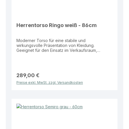
Herrentorso Ringo weiß - 86cm
Moderner Torso für eine stabile und
wirkungsvolle Präsentation von Kleidung.
Geeignet für den Einsatz im Verkaufsraum,
Schaufenster sowie zur Darstellung von Outfits
und Kollektionen. Eigenschaften: Farben: Weiß
oder Schwarz Maße: Höhe 86 cm Standplatte:
Eckig für stabilen Stand Vorteile: Sicherer Stand
durch stabile Bodenplatte Moderne und dezente
289,00 €
Präsentationsoptik Ideal für Verkaufsflächen und
Preise exkl. MwSt. zzgl. Versandkosten
Schaufenster Vielseitig einsetzbar im
Präsentationsbereich Zuverlässige Lösung für
eine professionelle und hochwertige
Warenpräsentation.