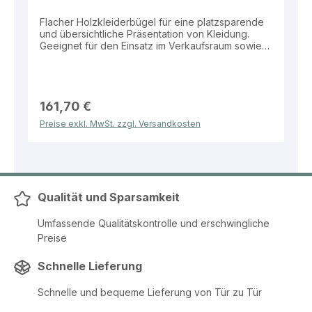
Flacher Holzkleiderbügel für eine platzsparende
und übersichtliche Präsentation von Kleidung.
Geeignet für den Einsatz im Verkaufsraum sowie
zur Aufbewahrung von Hemden, Blusen und
leichten Textilien. Eigenschaften: Material: Holz
Form: Flach für platzsparende Aufhängung
Ausführung: Ohne Kerben Breite: 41 cm Auflage: 12
mm Verpackungseinheit: 50 Stück Vorteile:
161,70 €
Platzsparende Lagerung durch flache Bauweise
Preise exkl. MwSt. zzgl. Versandkosten
Ideal für leichte Bekleidung und hohe Stückzahlen
Robuste und langlebige Ausführung Klassische
Optik für eine ordentliche Warenpräsentation
Praktische Lösung für eine strukturierte und
effiziente Präsentation im Verkaufsalltag.
Qualität und Sparsamkeit
Umfassende Qualitätskontrolle und erschwingliche
Preise
Schnelle Lieferung
Schnelle und bequeme Lieferung von Tür zu Tür