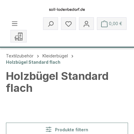
Zum Hauptinhalt springen
Du hast 0 Produkte auf dem 
0,00 €
Textilzubehör
Kleiderbügel
Holzbügel Standard flach
Holzbügel Standard
flach
Produkte filtern