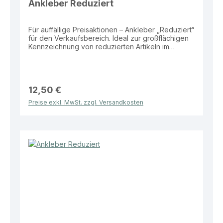
Ankleber Reduziert
Für auffällige Preisaktionen – Ankleber „Reduziert“
für den Verkaufsbereich. Ideal zur großflächigen
Kennzeichnung von reduzierten Artikeln im
Schaufenster oder auf Verkaufsflächen.
Eigenschaften: Material: Folie Größe: 138 × 31 cm
Motiv: „Reduziert“ Vorteile: Sehr hohe
Aufmerksamkeit durch großes Format Klare und
leicht verständliche Botschaft Wetterbeständig
12,50 €
und langlebig Ideal für Schaufenster und
Preise exkl. MwSt. zzgl. Versandkosten
Verkaufsbereiche Dieser Ankleber bietet eine
effektive und auffällige Lösung zur Bewerbung
von reduzierten Produkten im Verkaufsalltag.