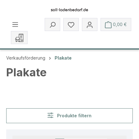
Zum Hauptinhalt springen
Du hast 0 Produkte auf dem 
0,00 €
Verkaufsförderung
Plakate
Plakate
Produkte filtern