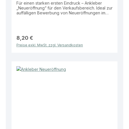
Für einen starken ersten Eindruck – Ankleber
„Neueröffnung“ für den Verkaufsbereich. Ideal zur
auffälligen Bewerbung von Neueröffnungen im
Schaufenster oder Eingangsbereich.
Eigenschaften: Material: Folie Größe: 99 × 22 cm
Motiv: „Neueröffnung“ Vorteile: Hohe
Aufmerksamkeit durch auffällige Größe
Wetterbeständig und langlebig Ideal für
8,20 €
Schaufenster und Eingangsbereiche Einfach
Preise exkl. MwSt. zzgl. Versandkosten
anzubringen Dieser Ankleber bietet eine effektive
und klare Lösung zur Bewerbung Ihrer
Neueröffnung im Verkaufsalltag.