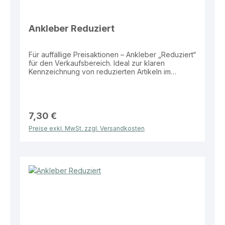
Ankleber Reduziert
Für auffällige Preisaktionen – Ankleber „Reduziert“
für den Verkaufsbereich. Ideal zur klaren
Kennzeichnung von reduzierten Artikeln im
Schaufenster oder auf Verkaufsflächen.
Eigenschaften: Material: Folie Größe: 99 × 22 cm
Motiv: „Reduziert“ Vorteile: Hohe Aufmerksamkeit
durch große Fläche Klare und leicht verständliche
Botschaft Wetterbeständig und langlebig Ideal für
7,30 €
Schaufenster und Verkaufsbereiche Dieser
Preise exkl. MwSt. zzgl. Versandkosten
Ankleber bietet eine effektive und einfache
Lösung zur Bewerbung von reduzierten
Produkten im Verkaufsalltag.