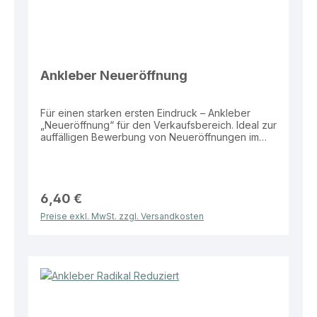
Ankleber Neueröffnung
Für einen starken ersten Eindruck – Ankleber
„Neueröffnung“ für den Verkaufsbereich. Ideal zur
auffälligen Bewerbung von Neueröffnungen im
Schaufenster oder Eingangsbereich.
Eigenschaften: Material: Folie Größe: 68 × 16 cm
Motiv: „Neueröffnung“ Vorteile: Hohe
Aufmerksamkeit durch auffällige Größe
Wetterbeständig und langlebig Ideal für
6,40 €
Schaufenster und Eingangsbereiche Einfach
Preise exkl. MwSt. zzgl. Versandkosten
anzubringen Dieser Ankleber bietet eine effektive
und klare Lösung zur Bewerbung Ihrer
Neueröffnung im Verkaufsalltag.