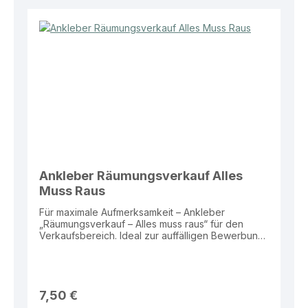
von Abverkaufsaktionen im Verkaufsalltag.
Ankleber Räumungsverkauf Alles
Muss Raus
Für maximale Aufmerksamkeit – Ankleber
„Räumungsverkauf – Alles muss raus“ für den
Verkaufsbereich. Ideal zur auffälligen Bewerbung
von Abverkaufsaktionen im Schaufenster oder
Eingangsbereich. Eigenschaften: Material: Folie
Größe: 99 × 30 cm Motiv: „Räumungsverkauf –
Alles muss raus“ Vorteile: Sehr hohe
Aufmerksamkeit durch große Fläche Klare und
7,50 €
verkaufsstarke Botschaft Wetterbeständig und