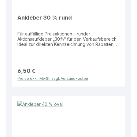
Ankleber 30 % rund
Für auffällige Preisaktionen – runder
Aktionsaufkleber „30%“ für den Verkaufsbereich.
Ideal zur direkten Kennzeichnung von Rabatten
auf Produkten, Schaufenstern oder
Verkaufsflächen. Eigenschaften: Material: Folie
Größe: Ø 32 cm Form: Rund Aufdruck: „30%“
Vorteile: Hohe Aufmerksamkeit durch große
Fläche Wetterbeständig und langlebig Ideal für
6,50 €
Schaufenster und Verkaufsaktionen Einfach
Preise exkl. MwSt. zzgl. Versandkosten
anzubringen Dieser Aktionsaufkleber bietet eine
effektive Lösung zur klaren und sichtbaren
Bewerbung von Rabatten im Verkaufsalltag.