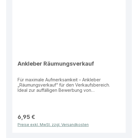
Ankleber Räumungsverkauf
Für maximale Aufmerksamkeit – Ankleber
„Räumungsverkauf“ für den Verkaufsbereich.
Ideal zur auffälligen Bewerbung von
Abverkaufsaktionen im Schaufenster oder
Eingangsbereich. Eigenschaften: Material: Folie
Größe: 99 × 34 cm Motiv: „Räumungsverkauf“
Vorteile: Hohe Aufmerksamkeit durch große
Fläche Klare und verkaufsstarke Botschaft
6,95 €
Wetterbeständig und langlebig Ideal für
Preise exkl. MwSt. zzgl. Versandkosten
Schaufenster und Eingangsbereiche Dieser
Ankleber bietet eine effektive und
aufmerksamkeitsstarke Lösung zur Bewerbung