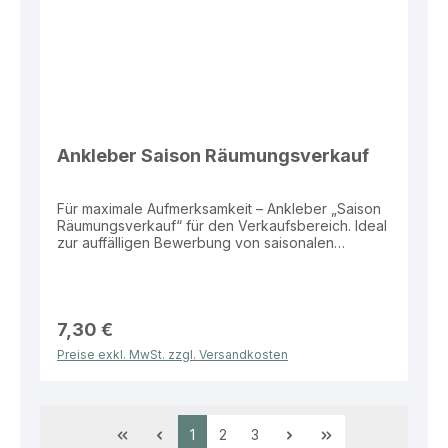
Ankleber Saison Räumungsverkauf
Für maximale Aufmerksamkeit – Ankleber „Saison
Räumungsverkauf“ für den Verkaufsbereich. Ideal
zur auffälligen Bewerbung von saisonalen
Abverkaufsaktionen im Schaufenster oder
Eingangsbereich. Eigenschaften: Material: Folie
Größe: 98 × 34 cm Motiv: „Saison
Räumungsverkauf“ Vorteile: Sehr hohe
Aufmerksamkeit durch große Fläche
7,30 €
Wetterbeständig und langlebig Ideal für
Preise exkl. MwSt. zzgl. Versandkosten
Schaufenster und Eingangsbereiche Einfach
anzubringen Dieser Ankleber bietet eine effektive
und aufmerksamkeitsstarke Lösung zur
Bewerbung von Saisonaktionen im Verkaufsalltag.
Seite
Seite
Seite
1
2
3