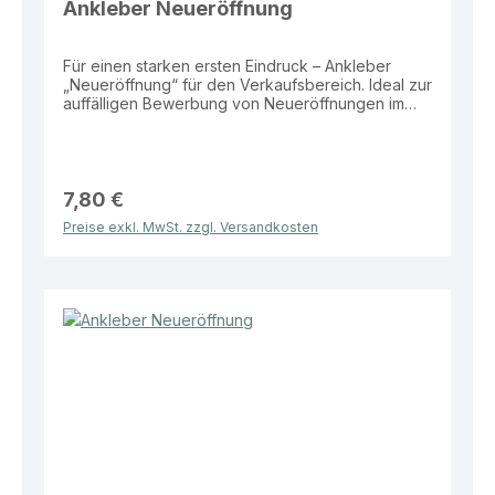
Ankleber Neueröffnung
Für einen starken ersten Eindruck – Ankleber
„Neueröffnung“ für den Verkaufsbereich. Ideal zur
auffälligen Bewerbung von Neueröffnungen im
Schaufenster oder Eingangsbereich.
Eigenschaften: Material: Folie Größe: 98 × 22 cm
Motiv: „Neueröffnung“ Vorteile: Hohe
Aufmerksamkeit durch auffällige Größe
Wetterbeständig und langlebig Ideal für
7,80 €
Schaufenster und Eingangsbereiche Einfach
Preise exkl. MwSt. zzgl. Versandkosten
anzubringen Dieser Ankleber bietet eine effektive
und klare Lösung zur Bewerbung Ihrer
Neueröffnung im Verkaufsalltag.