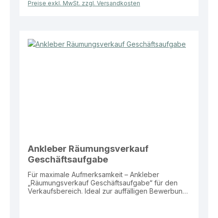
Preise exkl. MwSt. zzgl. Versandkosten
langlebig Ideal für Schaufenster und
Eingangsbereiche Dieser Ankleber bietet eine
effektive und aufmerksamkeitsstarke Lösung zur
Bewerbung von Abverkaufsaktionen im
Verkaufsalltag.
Ankleber Räumungsverkauf
Geschäftsaufgabe
Für maximale Aufmerksamkeit – Ankleber
„Räumungsverkauf Geschäftsaufgabe“ für den
Verkaufsbereich. Ideal zur auffälligen Bewerbung
von Abverkaufsaktionen im Rahmen einer
Geschäftsaufgabe im Schaufenster oder
Eingangsbereich. Eigenschaften: Material: Folie