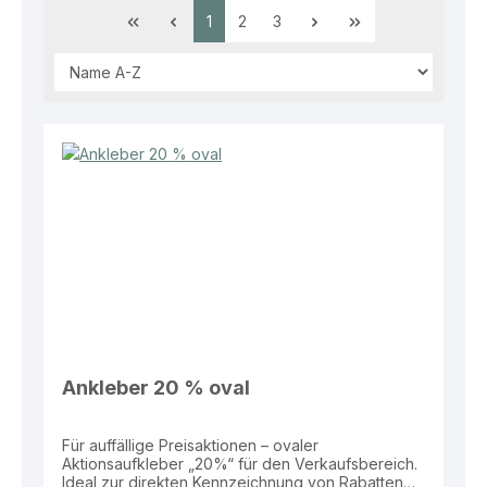
Seite
Seite
Seite
1
2
3
Ankleber 20 % oval
Für auffällige Preisaktionen – ovaler
Aktionsaufkleber „20%“ für den Verkaufsbereich.
Ideal zur direkten Kennzeichnung von Rabatten