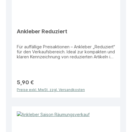
Ankleber Reduziert
Für auffällige Preisaktionen – Ankleber „Reduziert“
für den Verkaufsbereich. Ideal zur kompakten und
klaren Kennzeichnung von reduzierten Artikeln im
Schaufenster oder auf Verkaufsflächen.
Eigenschaften: Material: Folie Größe: 49 × 12 cm
Motiv: „Reduziert“ Vorteile: Kompaktes Format für
flexible Platzierung Klare und leicht verständliche
Botschaft Wetterbeständig und langlebig Ideal für
5,90 €
kleinere Flächen und ergänzende Hinweise
Preise exkl. MwSt. zzgl. Versandkosten
Dieser Ankleber bietet eine praktische und
flexible Lösung zur Bewerbung von reduzierten
Produkten im Verkaufsalltag.