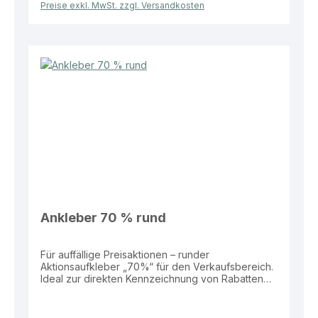
Preise exkl. MwSt. zzgl. Versandkosten
anzubringen Dieser Aktionsaufkleber bietet eine
effektive Lösung zur klaren und sichtbaren
Bewerbung von Rabatten im Verkaufsalltag.
Ankleber 70 % rund
Für auffällige Preisaktionen – runder
Aktionsaufkleber „70%“ für den Verkaufsbereich.
Ideal zur direkten Kennzeichnung von Rabatten
auf Produkten, Schaufenstern oder
Verkaufsflächen. Eigenschaften: Material: Folie
Größe: Ø 32 cm Form: Rund Aufdruck: „70%“