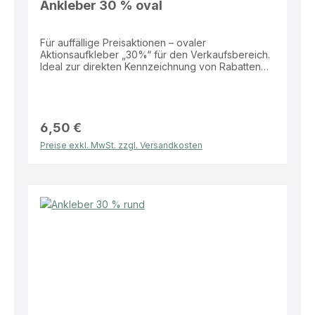
Ankleber 30 % oval
Für auffällige Preisaktionen – ovaler
Aktionsaufkleber „30%“ für den Verkaufsbereich.
Ideal zur direkten Kennzeichnung von Rabatten
auf Produkten, Schaufenstern oder
Verkaufsflächen. Eigenschaften: Material: Folie
Größe: 52 × 24 cm Form: Oval Aufdruck: „30%“
Vorteile: Hohe Aufmerksamkeit durch große
Fläche Wetterbeständig und langlebig Ideal für
6,50 €
Schaufenster und Verkaufsaktionen Einfach
Preise exkl. MwSt. zzgl. Versandkosten
anzubringen Dieser Aktionsaufkleber bietet eine
effektive Lösung zur klaren und sichtbaren
Bewerbung von Rabatten im Verkaufsalltag.