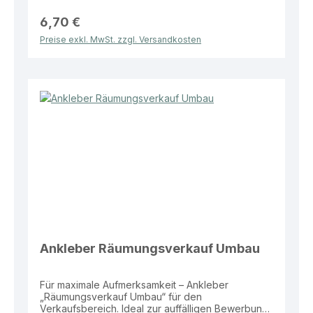
Größe: 68 × 24 cm Motiv: „Räumungsverkauf
Geschäftsaufgabe“ Vorteile: Sehr hohe
6,70 €
Aufmerksamkeit durch klare Botschaft
Preise exkl. MwSt. zzgl. Versandkosten
Wetterbeständig und langlebig Ideal für
Schaufenster und Eingangsbereiche Einfach
anzubringen Dieser Ankleber bietet eine effektive
und aufmerksamkeitsstarke Lösung zur
Bewerbung von Abverkäufen bei
Geschäftsaufgabe.
Ankleber Räumungsverkauf Umbau
Für maximale Aufmerksamkeit – Ankleber
„Räumungsverkauf Umbau“ für den
Verkaufsbereich. Ideal zur auffälligen Bewerbung