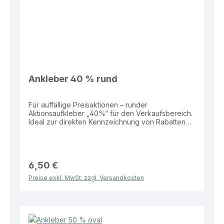
Ankleber 40 % rund
Für auffällige Preisaktionen – runder
Aktionsaufkleber „40%“ für den Verkaufsbereich.
Ideal zur direkten Kennzeichnung von Rabatten
auf Produkten, Schaufenstern oder
Verkaufsflächen. Eigenschaften: Material: Folie
Größe: Ø 32 cm Form: Rund Aufdruck: „40%“
Vorteile: Hohe Aufmerksamkeit durch große
Fläche Wetterbeständig und langlebig Ideal für
6,50 €
Schaufenster und Verkaufsaktionen Einfach
Preise exkl. MwSt. zzgl. Versandkosten
anzubringen Dieser Aktionsaufkleber bietet eine
effektive Lösung zur klaren und sichtbaren
Bewerbung von Rabatten im Verkaufsalltag.