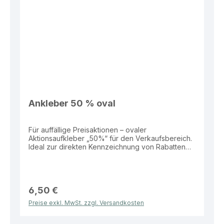
Ankleber 50 % oval
Für auffällige Preisaktionen – ovaler
Aktionsaufkleber „50%“ für den Verkaufsbereich.
Ideal zur direkten Kennzeichnung von Rabatten
auf Produkten, Schaufenstern oder
Verkaufsflächen. Eigenschaften: Material: Folie
Größe: 52 × 24 cm Form: Oval Aufdruck: „50%“
Vorteile: Hohe Aufmerksamkeit durch große
Fläche Wetterbeständig und langlebig Ideal für
6,50 €
Schaufenster und Verkaufsaktionen Einfach
Preise exkl. MwSt. zzgl. Versandkosten
anzubringen Dieser Aktionsaufkleber bietet eine
effektive Lösung zur klaren und sichtbaren
Bewerbung von Rabatten im Verkaufsalltag.