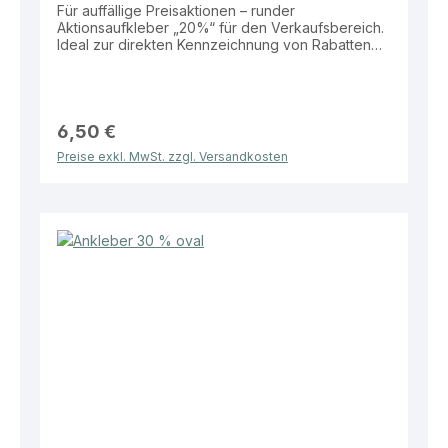
Für auffällige Preisaktionen – runder
Aktionsaufkleber „20%“ für den Verkaufsbereich.
Ideal zur direkten Kennzeichnung von Rabatten
auf Produkten, Schaufenstern oder
Verkaufsflächen. Eigenschaften: Material: Folie
Größe: Ø 32 cm Form: Rund Aufdruck: „20%“
Vorteile: Hohe Aufmerksamkeit durch große
Fläche Wetterbeständig und langlebig Ideal für
6,50 €
Schaufenster und Verkaufsaktionen Einfach
Preise exkl. MwSt. zzgl. Versandkosten
anzubringen Dieser Aktionsaufkleber bietet eine
effektive Lösung zur klaren und sichtbaren
Bewerbung von Rabatten im Verkaufsalltag.