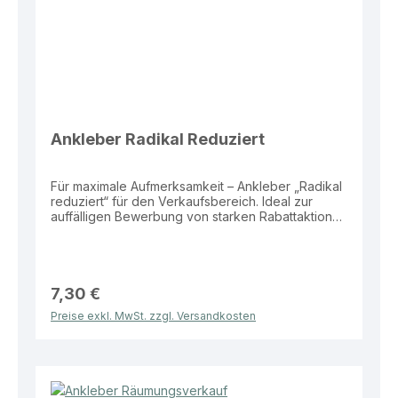
Ankleber Radikal Reduziert
Für maximale Aufmerksamkeit – Ankleber „Radikal
reduziert“ für den Verkaufsbereich. Ideal zur
auffälligen Bewerbung von starken Rabattaktionen
im Schaufenster oder Eingangsbereich.
Eigenschaften: Material: Folie Größe: 99 × 30 cm
Motiv: „Radikal reduziert“ Vorteile: Sehr hohe
Aufmerksamkeit durch starkes Wording Klare und
verkaufsstarke Botschaft Wetterbeständig und
7,30 €
langlebig Ideal für Schaufenster und
Preise exkl. MwSt. zzgl. Versandkosten
Eingangsbereiche Dieser Ankleber bietet eine
effektive und aufmerksamkeitsstarke Lösung zur
Bewerbung von starken Rabattaktionen im
Verkaufsalltag.