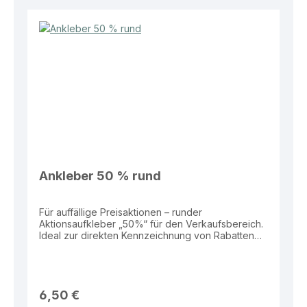
Ankleber 50 % rund
Für auffällige Preisaktionen – runder
Aktionsaufkleber „50%“ für den Verkaufsbereich.
Ideal zur direkten Kennzeichnung von Rabatten
auf Produkten, Schaufenstern oder
Verkaufsflächen. Eigenschaften: Material: Folie
Größe: Ø 32 cm Form: Rund Aufdruck: „50%“
Vorteile: Hohe Aufmerksamkeit durch große
Fläche Wetterbeständig und langlebig Ideal für
6,50 €
Schaufenster und Verkaufsaktionen Einfach