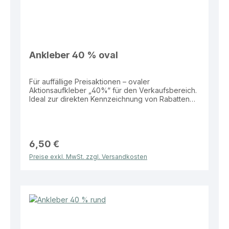
Ankleber 40 % oval
Für auffällige Preisaktionen – ovaler
Aktionsaufkleber „40%“ für den Verkaufsbereich.
Ideal zur direkten Kennzeichnung von Rabatten
auf Produkten, Schaufenstern oder
Verkaufsflächen. Eigenschaften: Material: Folie
Größe: 52 × 24 cm Form: Oval Aufdruck: „40%“
Vorteile: Hohe Aufmerksamkeit durch große
Fläche Wetterbeständig und langlebig Ideal für
6,50 €
Schaufenster und Verkaufsaktionen Einfach
Preise exkl. MwSt. zzgl. Versandkosten
anzubringen Dieser Aktionsaufkleber bietet eine
effektive Lösung zur klaren und sichtbaren
Bewerbung von Rabatten im Verkaufsalltag.