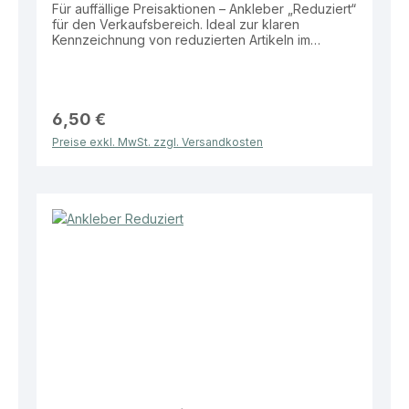
Für auffällige Preisaktionen – Ankleber „Reduziert“
für den Verkaufsbereich. Ideal zur klaren
Kennzeichnung von reduzierten Artikeln im
Schaufenster oder auf Verkaufsflächen.
Eigenschaften: Material: Folie Größe: 98 × 34 cm
Motiv: „Reduziert“ Vorteile: Hohe Aufmerksamkeit
durch große Fläche Klare und leicht verständliche
Botschaft Wetterbeständig und langlebig Ideal für
6,50 €
Schaufenster und Verkaufsbereiche Dieser
Preise exkl. MwSt. zzgl. Versandkosten
Ankleber bietet eine effektive und einfache
Lösung zur Bewerbung von reduzierten
Produkten im Verkaufsalltag.