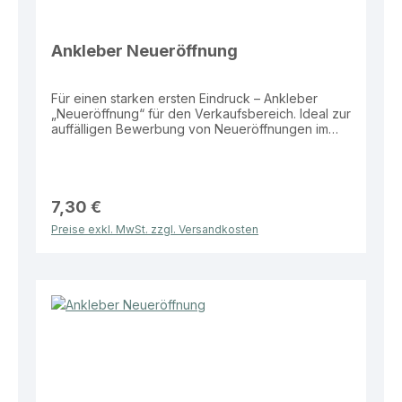
Ankleber Neueröffnung
Für einen starken ersten Eindruck – Ankleber
„Neueröffnung“ für den Verkaufsbereich. Ideal zur
auffälligen Bewerbung von Neueröffnungen im
Schaufenster oder Eingangsbereich.
Eigenschaften: Material: Folie Größe: 99 × 22 cm
Motiv: „Neueröffnung“ Vorteile: Hohe
Aufmerksamkeit durch auffällige Größe
Wetterbeständig und langlebig Ideal für
7,30 €
Schaufenster und Eingangsbereiche Einfach
Preise exkl. MwSt. zzgl. Versandkosten
anzubringen Dieser Ankleber bietet eine effektive
und klare Lösung zur Bewerbung Ihrer
Neueröffnung im Verkaufsalltag.