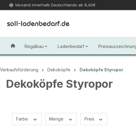
Versand innerhalb Deutschlands ab 8,60€
 Hauptinhalt springen
Zur Suche springen
Zur Hauptnavigation springen
Regalbau
Ladenbedarf
Preisauszeichnun
Verkaufsförderung
Dekoköpfe
Dekoköpfe Styropor
Dekoköpfe Styropor
Farbe
Menge
Preis