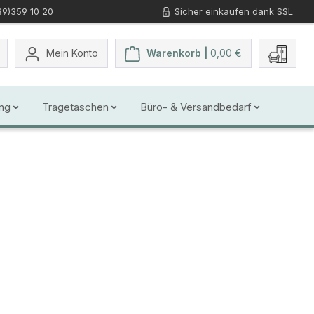
89)359 10 20
Sicher einkaufen dank SSL
Du hast 0 Produkte auf dem Merkzettel
Mein Konto
Warenkorb |
0,00 €
ng
Tragetaschen
Büro- & Versandbedarf