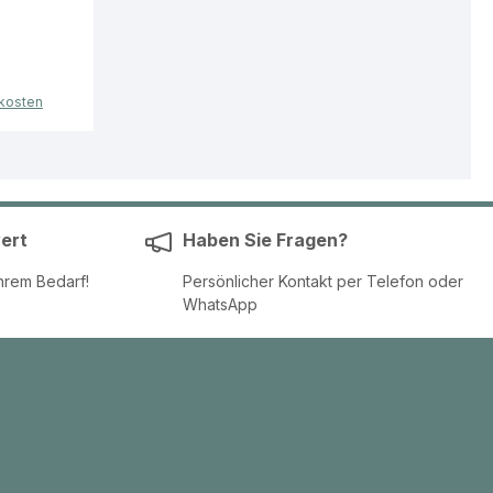
üten,
dkosten
äsentation
ch
ert
Haben Sie Fragen?
nelle
hrem Bedarf!
Persönlicher Kontakt per Telefon oder
WhatsApp