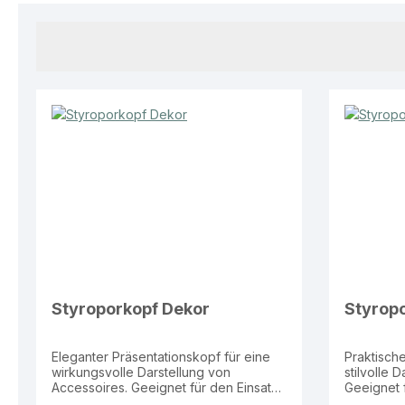
Styroporkopf Dekor
Styrop
Eleganter Präsentationskopf für eine
Praktische
wirkungsvolle Darstellung von
stilvolle 
Accessoires. Geeignet für den Einsatz
Geeignet f
im Verkaufsraum, Schaufenster sowie
Verkaufsr