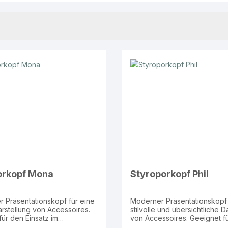
orkopf Mona
Styroporkopf Phil
r Präsentationskopf für eine
Moderner Präsentationskopf 
Darstellung von Accessoires.
stilvolle und übersichtliche D
ür den Einsatz im
von Accessoires. Geeignet für den
aum, Schaufenster sowie zur
Einsatz im Verkaufsraum, Sc