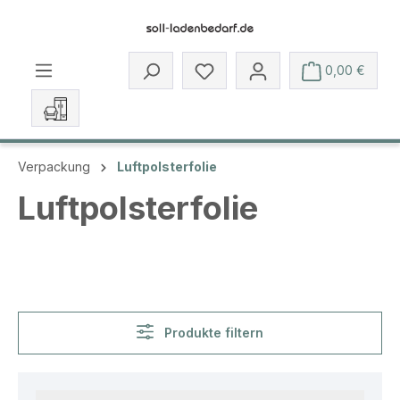
Zum Hauptinhalt springen
Du hast 0 Produkte auf dem 
0,00 €
Verpackung
Luftpolsterfolie
Luftpolsterfolie
Produkte filtern