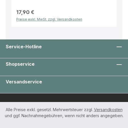
Ausführung: Luftgefüllte Polsterstruktur Größen:
Verschiedene Breiten und Längen (z. B. 200 mm x
100 m bis 1500 mm x 50 m) Vorteile: Effektiver
17,90 €
Schutz vor Stößen und Beschädigungen Leicht
Preise exkl. MwSt. zzgl. Versandkosten
und flexibel anpassbar Vielseitig einsetzbar für
unterschiedliche Produkte Wiederverwendbar
und recycelbar Praktische Lösung für eine sichere
und effiziente Verpackung im Alltag und Versand.
Service-Hotline
Shopservice
Versandservice
Alle Preise exkl. gesetzl. Mehrwertsteuer zzgl.
Versandkosten
und ggf. Nachnahmegebühren, wenn nicht anders angegeben.