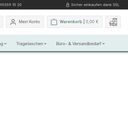
89)359 10 20
Sicher einkaufen dank SSL
Du hast 0 Produkte auf dem Merkzettel
Mein Konto
Warenkorb |
0,00 €
ng
Tragetaschen
Büro- & Versandbedarf