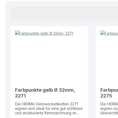
Farbpunkte gelb Ø 32mm,
Farbpu
2271
2275
Die HERMA Vielzwecketiketten 2271
Die HERMA
eignen sich ideal für eine gut sichtbare
eignen sic
und strukturierte Kennzeichnung im
übersichtl
Arbeitsalltag. Geeignet für den Einsatz
Kennzeichn