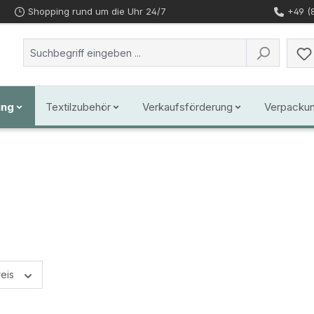
Shopping rund um die Uhr 24/7
+49 (
ung
Textilzubehör
Verkaufsförderung
Verpacku
reis