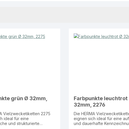
nkte grün Ø 32mm,
Farbpunkte leuchtrot
32mm, 2276
 Vielzwecketiketten 2275
Die HERMA Vielzwecketikett
h ideal für eine
eignen sich ideal für eine auf
iche und strukturierte
und dauerhafte Kennzeichnu
ung im Arbeitsalltag.
Arbeitsalltag. Geeignet für den Einsatz