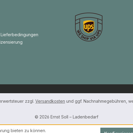
 Lieferbedingungen
izensierung
ehrwertsteuer zzgl.
Versandkosten
und ggf. Nachnahmegebühren, we
© 2026 Ernst Soll – Ladenbedarf
rung bieten zu können.