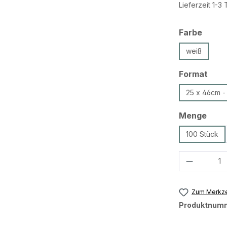
Lieferzeit 1-3
ausw
Farbe
weiß
aus
Format
25 x 46cm -
ausw
Menge
100 Stück
Produkt 
Zum Merkze
Produktnum