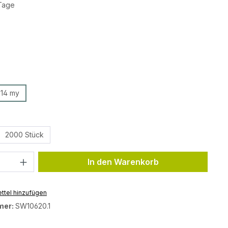
 Tage
ählen
wählen
 14 my
ählen
2000 Stück
Anzahl: Gib den gewünschten Wert ein 
In den Warenkorb
ttel hinzufügen
mer:
SW10620.1