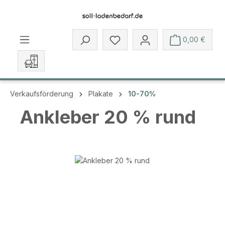
Zum Hauptinhalt springen
Du hast 0 Produkte auf dem 
0,00 €
Verkaufsförderung
Plakate
10-70%
Ankleber 20 % rund
Bildergalerie überspringen