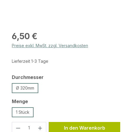
Regulärer Preis:
6,50 €
Preise exkl. MwSt. zzgl. Versandkosten
Lieferzeit 1-3 Tage
auswählen
Durchmesser
Ø 320mm
auswählen
Menge
1 Stück
Produkt Anzahl: Gib den gewünschten 
In den Warenkorb