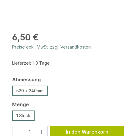
Regulärer Preis:
6,50 €
Preise exkl. MwSt. zzgl. Versandkosten
Lieferzeit 1-3 Tage
auswählen
Abmessung
520 x 240mm
auswählen
Menge
1 Stück
Produkt Anzahl: Gib den gewünschten 
In den Warenkorb