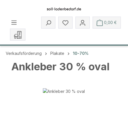
Zum Hauptinhalt springen
Du hast 0 Produkte auf dem 
0,00 €
Verkaufsförderung
Plakate
10-70%
Ankleber 30 % oval
Bildergalerie überspringen