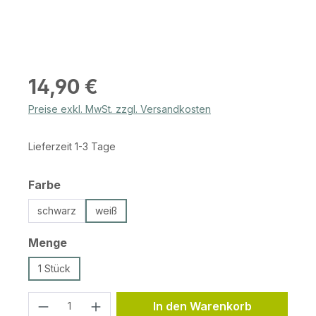
Regulärer Preis:
14,90 €
Preise exkl. MwSt. zzgl. Versandkosten
Lieferzeit 1-3 Tage
auswählen
Farbe
schwarz
weiß
auswählen
Menge
1 Stück
Produkt Anzahl: Gib den gewünschten 
In den Warenkorb