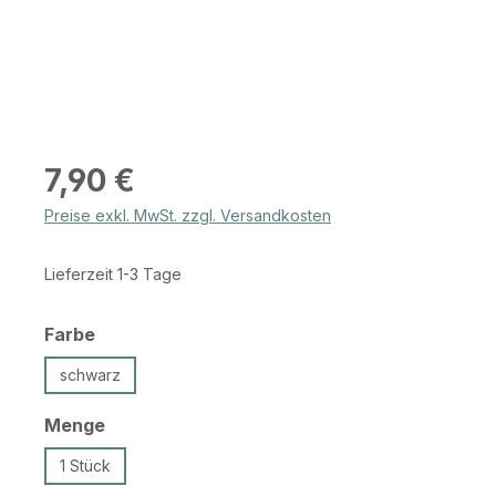
Regulärer Preis:
7,90 €
Preise exkl. MwSt. zzgl. Versandkosten
Lieferzeit 1-3 Tage
auswählen
Farbe
schwarz
auswählen
Menge
1 Stück