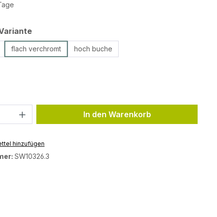
 Tage
auswählen
Variante
flach verchromt
hoch buche
ählen
Anzahl: Gib den gewünschten Wert ein 
In den Warenkorb
ttel hinzufügen
mer:
SW10326.3