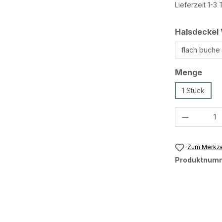
Lieferzeit 1-3
Halsdeckel 
flach buche
ausw
Menge
1 Stück
Produkt 
Zum Merkze
Produktnum