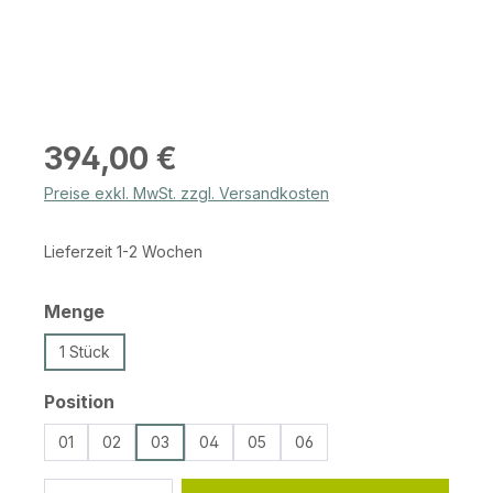
Regulärer Preis:
394,00 €
Preise exkl. MwSt. zzgl. Versandkosten
Lieferzeit 1-2 Wochen
auswählen
Menge
1 Stück
auswählen
Position
01
02
03
04
05
06