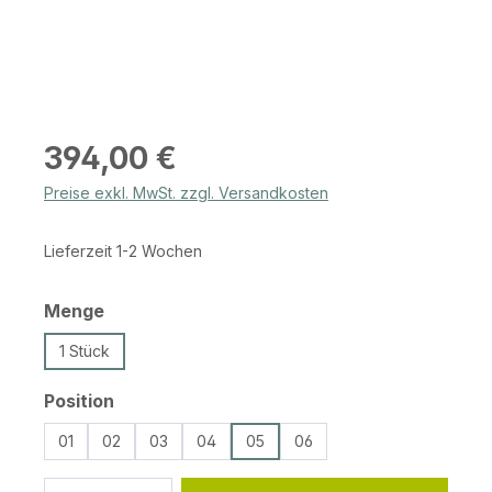
Regulärer Preis:
394,00 €
Preise exkl. MwSt. zzgl. Versandkosten
Lieferzeit 1-2 Wochen
auswählen
Menge
1 Stück
auswählen
Position
01
02
03
04
05
06