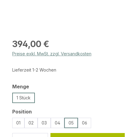
Regulärer Preis:
394,00 €
Preise exkl. MwSt. zzgl. Versandkosten
Lieferzeit 1-2 Wochen
auswählen
Menge
1 Stück
auswählen
Position
01
02
03
04
05
06