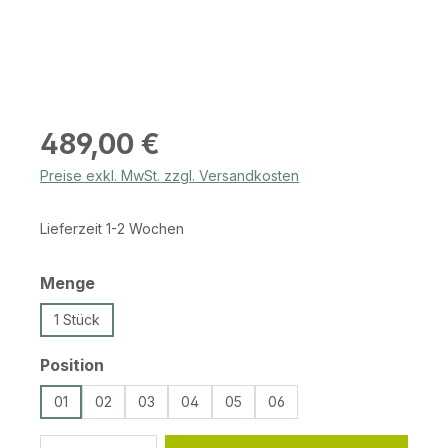
Regulärer Preis:
489,00 €
Preise exkl. MwSt. zzgl. Versandkosten
Lieferzeit 1-2 Wochen
auswählen
Menge
1 Stück
auswählen
Position
01
02
03
04
05
06