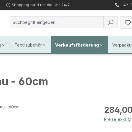
Shopping rund um die Uhr 24/7
+49 (
g
Textilzubehör
Verkaufsförderung
Verpacku
au - 60cm
Regulärer Prei
284,00
Preise exkl. 