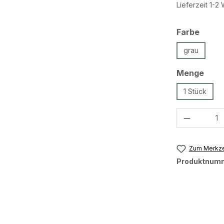
Lieferzeit 1-
ausw
Farbe
grau
ausw
Menge
1 Stück
Produkt 
Zum Merkze
Produktnum