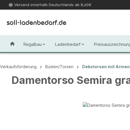
Versand innerhalb Deutschlands ab 8,60€
 Hauptinhalt springen
Zur Suche springen
Zur Hauptnavigation springen
Regalbau
Ladenbedarf
Preisauszeichnun
Verkaufsförderung
Büsten/Torsen
Dekotorsen mit Armen
Damentorso Semira gr
Bildergalerie überspringen