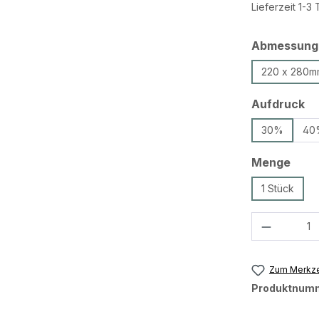
Lieferzeit 1-3
Abmessung
220 x 280m
au
Aufdruck
30%
40
ausw
Menge
1 Stück
Produkt 
Zum Merkze
Produktnum