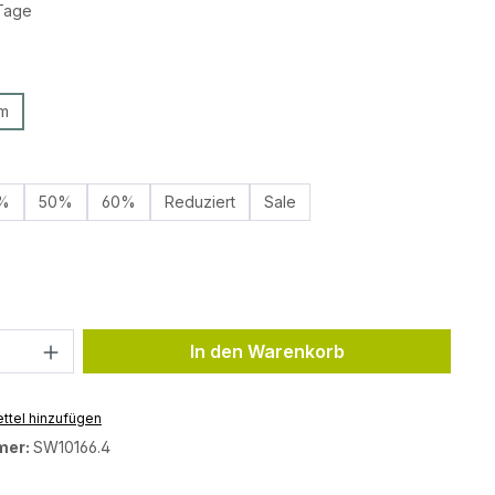
 Tage
auswählen
m
swählen
%
50%
60%
Reduziert
Sale
ählen
Anzahl: Gib den gewünschten Wert ein 
In den Warenkorb
ttel hinzufügen
mer:
SW10166.4