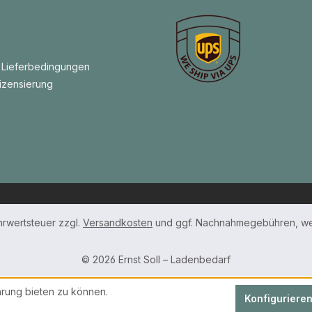
 Lieferbedingungen
izensierung
ehrwertsteuer zzgl.
Versandkosten
und ggf. Nachnahmegebühren, we
© 2026 Ernst Soll – Ladenbedarf
rung bieten zu können.
Konfiguriere