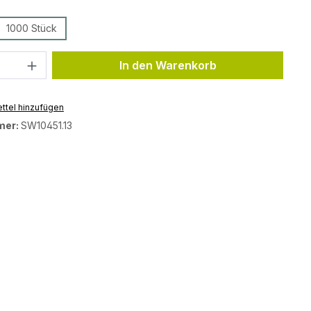
ählen
1000 Stück
tion ist zurzeit nicht verfügbar.)
Anzahl: Gib den gewünschten Wert ein 
In den Warenkorb
ttel hinzufügen
mer:
SW10451.13