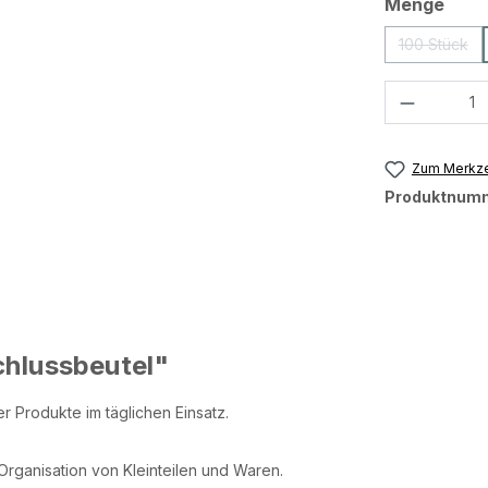
ausw
Menge
100 Stück
(Diese Op
Produkt 
Zum Merkze
Produktnum
chlussbeutel"
 Produkte im täglichen Einsatz.
Organisation von Kleinteilen und Waren.