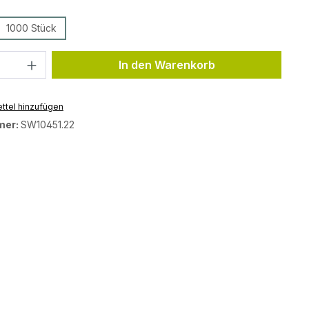
ählen
1000 Stück
tion ist zurzeit nicht verfügbar.)
Anzahl: Gib den gewünschten Wert ein 
In den Warenkorb
ttel hinzufügen
mer:
SW10451.22