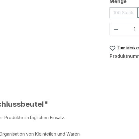
ausw
Menge
100 Stück
(Diese Op
Produkt 
Zum Merkze
Produktnum
chlussbeutel"
 Produkte im täglichen Einsatz.
Organisation von Kleinteilen und Waren.