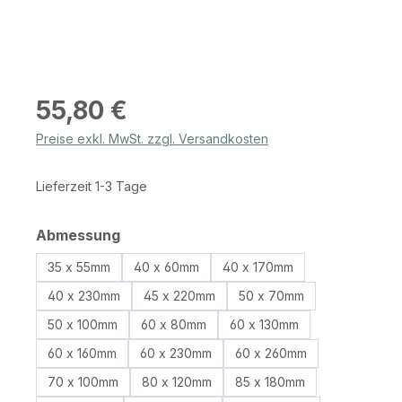
Regulärer Preis:
55,80 €
Preise exkl. MwSt. zzgl. Versandkosten
Lieferzeit 1-3 Tage
auswählen
Abmessung
35 x 55mm
40 x 60mm
40 x 170mm
40 x 230mm
45 x 220mm
50 x 70mm
50 x 100mm
60 x 80mm
60 x 130mm
60 x 160mm
60 x 230mm
60 x 260mm
70 x 100mm
80 x 120mm
85 x 180mm