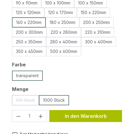
90 x 90mm
100 x 100mm
100 x 150mm
120 x 120mm
120 x 170mm
150 x 220mm
160 x 220mm
180 x 250mm
200 x 250mm
200 x 300mm
220 x 280mm
220 x 310mm
250 x 350mm
280 x 400mm
300 x 400mm
350 x 450mm
500 x 600mm
auswählen
Farbe
transparent
auswählen
Menge
100 Stück
1000 Stück
(Diese Option ist zurzeit nicht verfügbar.)
Produkt Anzahl: Gib den gewünschten 
In den Warenkorb