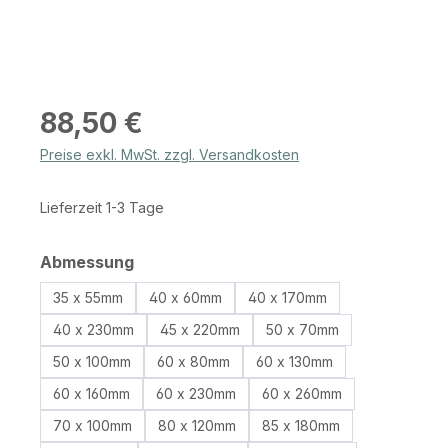
Regulärer Preis:
88,50 €
Preise exkl. MwSt. zzgl. Versandkosten
Lieferzeit 1-3 Tage
auswählen
Abmessung
35 x 55mm
40 x 60mm
40 x 170mm
40 x 230mm
45 x 220mm
50 x 70mm
50 x 100mm
60 x 80mm
60 x 130mm
60 x 160mm
60 x 230mm
60 x 260mm
70 x 100mm
80 x 120mm
85 x 180mm