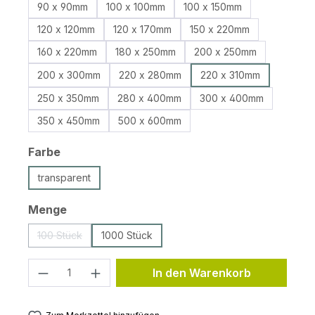
90 x 90mm
100 x 100mm
100 x 150mm
120 x 120mm
120 x 170mm
150 x 220mm
160 x 220mm
180 x 250mm
200 x 250mm
200 x 300mm
220 x 280mm
220 x 310mm
250 x 350mm
280 x 400mm
300 x 400mm
350 x 450mm
500 x 600mm
auswählen
Farbe
transparent
auswählen
Menge
100 Stück
1000 Stück
(Diese Option ist zurzeit nicht verfügbar.)
Produkt Anzahl: Gib den gewünschten 
In den Warenkorb