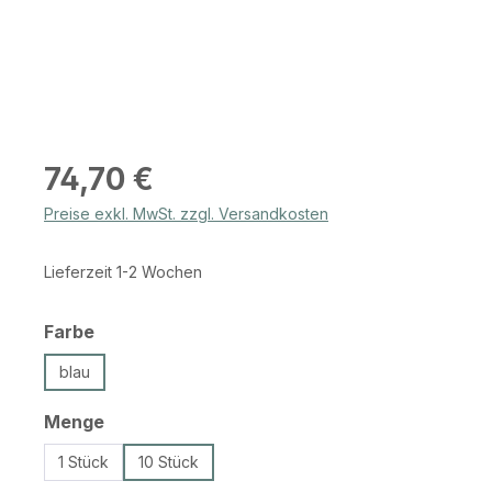
Regulärer Preis:
74,70 €
Preise exkl. MwSt. zzgl. Versandkosten
Lieferzeit 1-2 Wochen
auswählen
Farbe
blau
auswählen
Menge
1 Stück
10 Stück