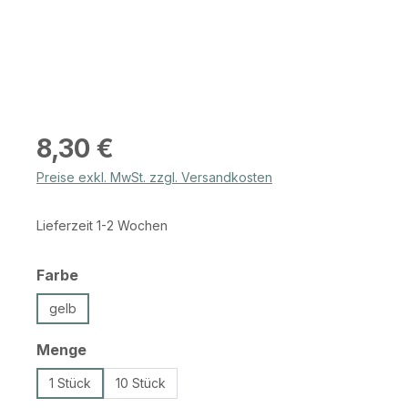
Regulärer Preis:
8,30 €
Preise exkl. MwSt. zzgl. Versandkosten
Lieferzeit 1-2 Wochen
auswählen
Farbe
gelb
auswählen
Menge
1 Stück
10 Stück