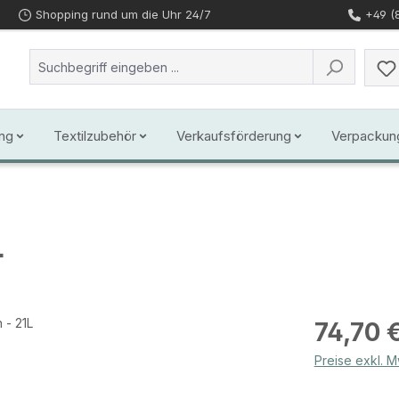
Shopping rund um die Uhr 24/7
+49 (
ng
Textilzubehör
Verkaufsförderung
Verpackun
L
Regulärer Prei
74,70 
Preise exkl. 