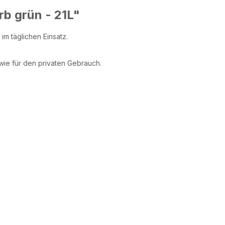
b grün - 21L"
m täglichen Einsatz.
wie für den privaten Gebrauch.