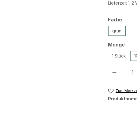
Lieferzeit 1-
ausw
Farbe
grün
ausw
Menge
1 Stück
1
Produkt 
Zum Merkze
Produktnum