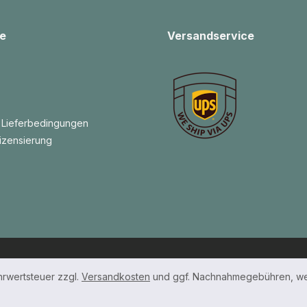
e
Versandservice
 Lieferbedingungen
izensierung
ehrwertsteuer zzgl.
Versandkosten
und ggf. Nachnahmegebühren, we