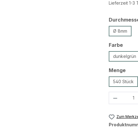
Lieferzeit 1-3
Durchmess
Ø 8mm
ausw
Farbe
dunkelgrün
ausw
Menge
540 Stück
Produkt 
Zum Merkze
Produktnum