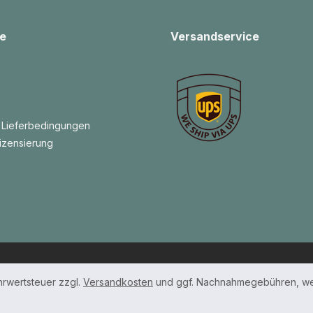
e
Versandservice
 Lieferbedingungen
izensierung
ehrwertsteuer zzgl.
Versandkosten
und ggf. Nachnahmegebühren, we