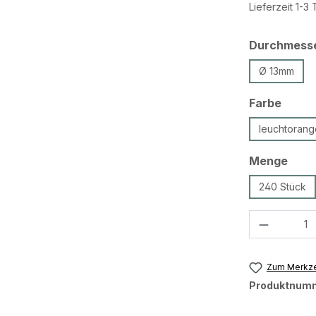
Lieferzeit 1-3
Durchmess
Ø 13mm
ausw
Farbe
leuchtorang
ausw
Menge
240 Stück
Produkt 
Zum Merkze
Produktnum