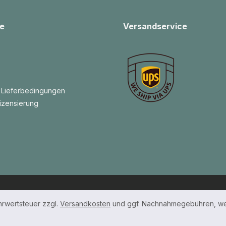
e
Versandservice
 Lieferbedingungen
izensierung
ehrwertsteuer zzgl.
Versandkosten
und ggf. Nachnahmegebühren, we