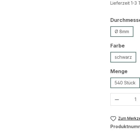
Lieferzeit 1-3
Durchmess
Ø 8mm
ausw
Farbe
schwarz
ausw
Menge
540 Stück
Produkt 
Zum Merkze
Produktnum