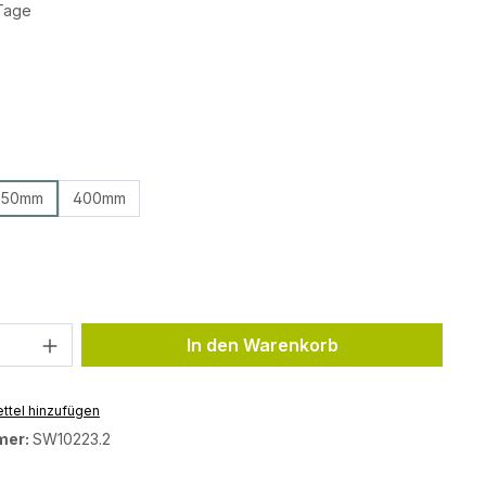
 Tage
ählen
ählen
350mm
400mm
ählen
Anzahl: Gib den gewünschten Wert ein 
In den Warenkorb
ttel hinzufügen
mer:
SW10223.2