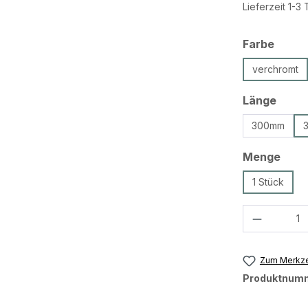
Lieferzeit 1-3
ausw
Farbe
verchromt
ausw
Länge
300mm
ausw
Menge
1 Stück
Produkt 
Zum Merkze
Produktnum