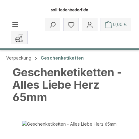
Zum Hauptinhalt springen
Du hast 0 Produkte auf dem 
0,00 €
Verpackung
Geschenketiketten
Geschenketiketten -
Alles Liebe Herz
65mm
Bildergalerie überspringen