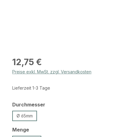
Regulärer Preis:
12,75 €
Preise exkl. MwSt. zzgl. Versandkosten
Lieferzeit 1-3 Tage
auswählen
Durchmesser
Ø 65mm
auswählen
Menge