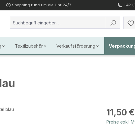
Shopping rund um die Uhr 24/7
+49 (
g
Textilzubehör
Verkaufsförderung
Verpackun
lau
Regulärer Prei
11,50 €
Preise exkl. 