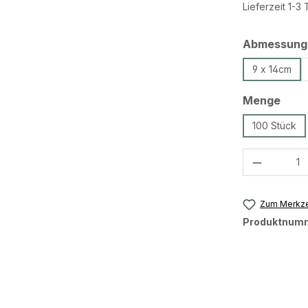
Lieferzeit 1-3
Abmessung
9 x 14cm
ausw
Menge
100 Stück
Produkt 
Zum Merkze
Produktnum