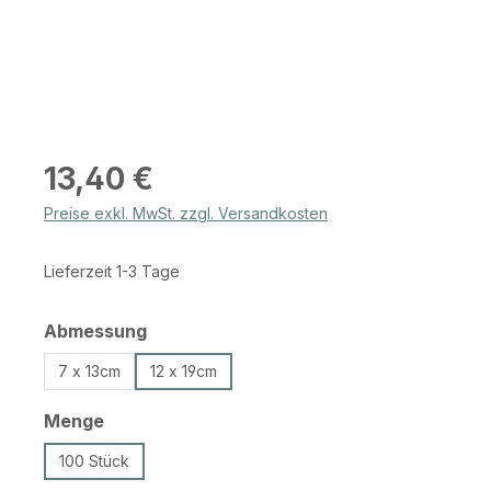
Regulärer Preis:
13,40 €
Preise exkl. MwSt. zzgl. Versandkosten
Lieferzeit 1-3 Tage
auswählen
Abmessung
7 x 13cm
12 x 19cm
auswählen
Menge
100 Stück