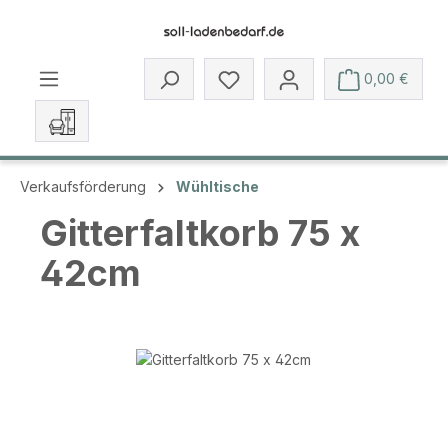
Zum Hauptinhalt springen
Du hast 0 Produkte auf dem 
0,00 €
Verkaufsförderung
Wühltische
Gitterfaltkorb 75 x
42cm
Bildergalerie überspringen