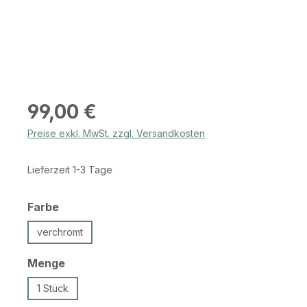
Regulärer Preis:
99,00 €
Preise exkl. MwSt. zzgl. Versandkosten
Lieferzeit 1-3 Tage
auswählen
Farbe
verchromt
auswählen
Menge
1 Stück