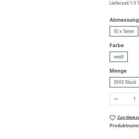
Lieferzeit 1-3
Abmessung
10 x 16mm
ausw
Farbe
weiß
ausw
Menge
2592 Stück
Produkt 
Zum Merkze
Produktnum