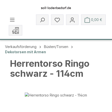
Zum Hauptinhalt springen
Du hast 0 Produkte auf dem 
0,00 €
Verkaufsförderung
Büsten/Torsen
Dekotorsen mit Armen
Herrentorso Ringo
schwarz - 114cm
Bildergalerie überspringen