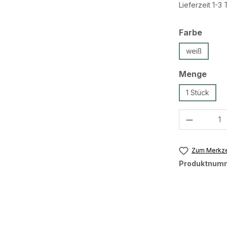
Lieferzeit 1-3
ausw
Farbe
weiß
ausw
Menge
1 Stück
Produkt 
Zum Merkze
Produktnum