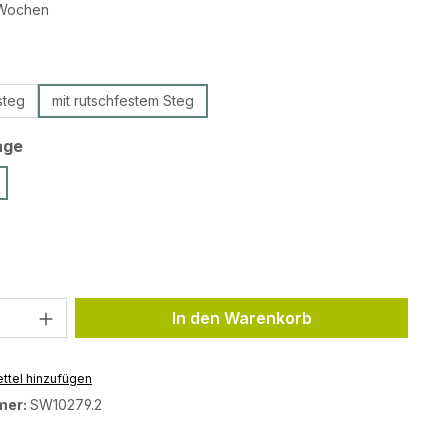
2 Wochen
auswählen
steg
mit rutschfestem Steg
auswählen
age
ählen
Anzahl: Gib den gewünschten Wert ein 
In den Warenkorb
ttel hinzufügen
mer:
SW10279.2