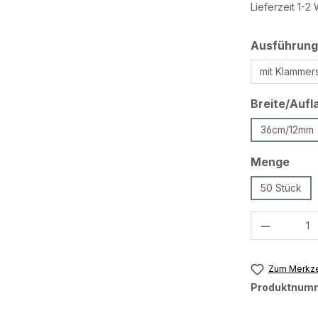
Lieferzeit 1-
Ausführung
mit Klammer
Breite/Aufl
36cm/12mm
ausw
Menge
50 Stück
Produkt 
Zum Merkze
Produktnum