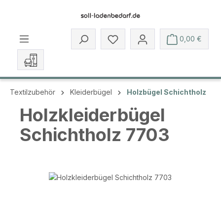
Zum Hauptinhalt springen
Du hast 0 Produkte auf dem 
0,00 €
Textilzubehör
Kleiderbügel
Holzbügel Schichtholz
Holzkleiderbügel
Schichtholz 7703
Bildergalerie überspringen