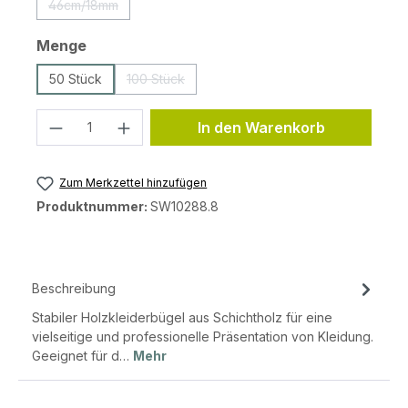
46cm/18mm
(Diese Option ist zurzeit nicht verfügbar.)
auswählen
Menge
50 Stück
100 Stück
(Diese Option ist zurzeit nicht verfügbar.)
Produkt Anzahl: Gib den gewünschten 
In den Warenkorb
Zum Merkzettel hinzufügen
Produktnummer:
SW10288.8
Beschreibung
Stabiler Holzkleiderbügel aus Schichtholz für eine
vielseitige und professionelle Präsentation von Kleidung.
Geeignet für d…
Mehr