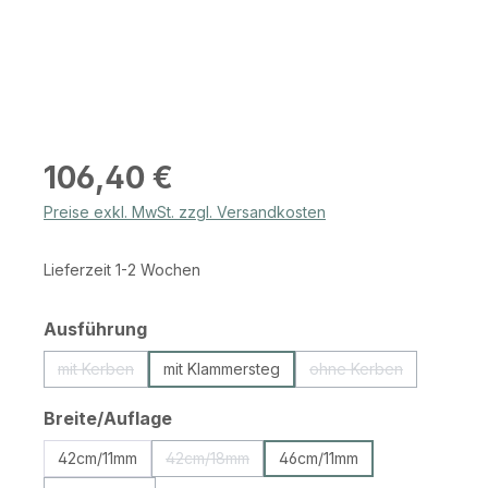
Regulärer Preis:
106,40 €
Preise exkl. MwSt. zzgl. Versandkosten
Lieferzeit 1-2 Wochen
auswählen
Ausführung
mit Kerben
mit Klammersteg
ohne Kerben
(Diese Option ist zurzeit nicht verfügbar.)
(Diese Option ist zur
auswählen
Breite/Auflage
42cm/11mm
42cm/18mm
46cm/11mm
(Diese Option ist zurzeit nicht verfügbar.)