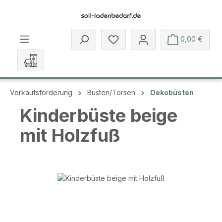
Zum Hauptinhalt springen
Du hast 0 Produkte auf dem 
0,00 €
Verkaufsförderung
Büsten/Torsen
Dekobüsten
Kinderbüste beige
mit Holzfuß
Bildergalerie überspringen