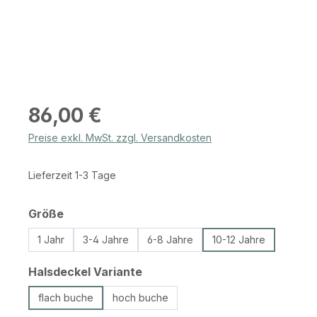
Regulärer Preis:
86,00 €
Preise exkl. MwSt. zzgl. Versandkosten
Lieferzeit 1-3 Tage
auswählen
Größe
1 Jahr
3-4 Jahre
6-8 Jahre
10-12 Jahre
auswählen
Halsdeckel Variante
flach buche
hoch buche