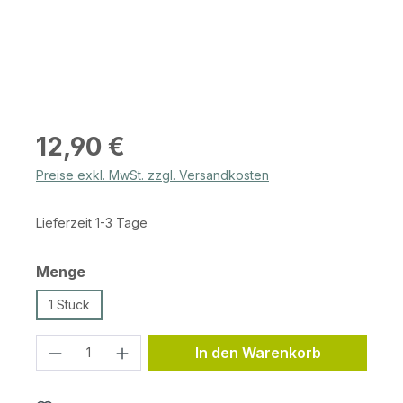
Regulärer Preis:
12,90 €
Preise exkl. MwSt. zzgl. Versandkosten
Lieferzeit 1-3 Tage
auswählen
Menge
1 Stück
Produkt Anzahl: Gib den gewünschten 
In den Warenkorb