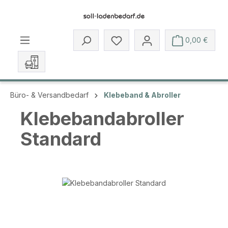
Zum Hauptinhalt springen
Du hast 0 Produkte auf dem 
0,00 €
Büro- & Versandbedarf
Klebeband & Abroller
Klebebandabroller
Standard
Bildergalerie überspringen