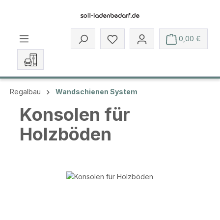
Zum Hauptinhalt springen
Du hast 0 Produkte auf dem 
0,00 €
Regalbau
Wandschienen System
Konsolen für
Holzböden
Bildergalerie überspringen