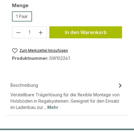
auswählen
Menge
1 Paar
Produkt Anzahl: Gib den gewünschten 
In den Warenkorb
Zum Merkzettel hinzufügen
Produktnummer:
SW10224.1
Beschreibung
Verstellbare Trägerlösung für die flexible Montage von
Holzböden in Regalsystemen. Geeignet für den Einsatz
im Ladenbau zur…
Mehr