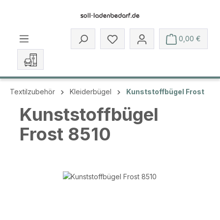
Zum Hauptinhalt springen
Du hast 0 Produkte auf dem 
0,00 €
Textilzubehör
Kleiderbügel
Kunststoffbügel Frost
Kunststoffbügel
Frost 8510
Bildergalerie überspringen