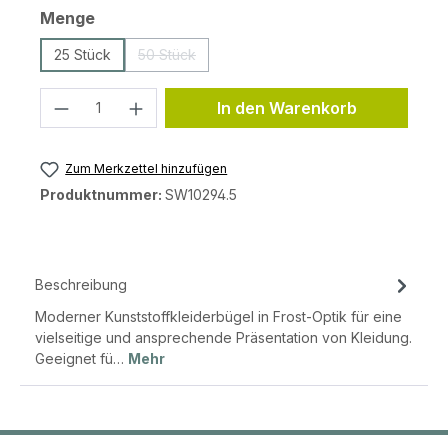
auswählen
Menge
25 Stück
50 Stück
(Diese Option ist zurzeit nicht verfügbar.)
Produkt Anzahl: Gib den gewünschten 
In den Warenkorb
Zum Merkzettel hinzufügen
Produktnummer:
SW10294.5
Beschreibung
Moderner Kunststoffkleiderbügel in Frost-Optik für eine
vielseitige und ansprechende Präsentation von Kleidung.
Geeignet fü…
Mehr