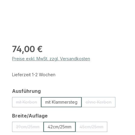
Regulärer Preis:
74,00 €
Preise exkl. MwSt. zzgl. Versandkosten
Lieferzeit 1-2 Wochen
auswählen
Ausführung
mit Kerben
mit Klammersteg
ohne Kerben
(Diese Option ist zurzeit nicht verfügbar.)
(Diese Option ist zur
auswählen
Breite/Auflage
39cm/25mm
42cm/25mm
45cm/25mm
(Diese Option ist zurzeit nicht verfügbar.)
(Diese Option ist zurzeit