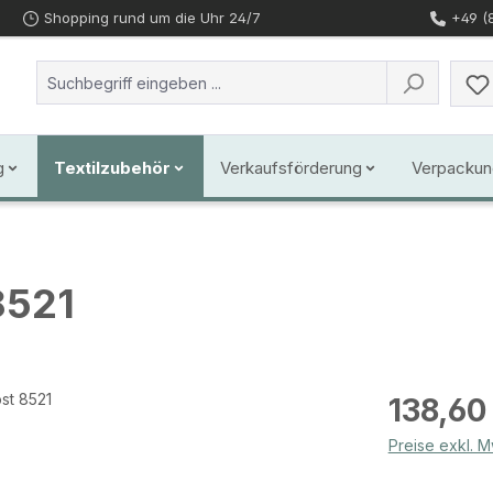
Shopping rund um die Uhr 24/7
+49 (
g
Textilzubehör
Verkaufsförderung
Verpackun
8521
Regulärer Prei
138,60
Preise exkl. 