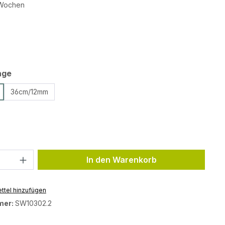
2 Wochen
auswählen
auswählen
age
36cm/12mm
ählen
Anzahl: Gib den gewünschten Wert ein 
In den Warenkorb
ttel hinzufügen
mer:
SW10302.2