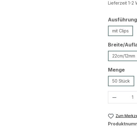
Lieferzeit 1-
Ausführung
mit Clips
Breite/Aufl
22cm/12mm
ausw
Menge
50 Stück
Produkt 
Zum Merkze
Produktnum