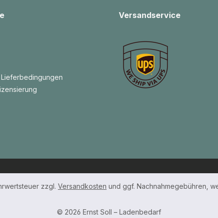
e
Versandservice
 Lieferbedingungen
izensierung
ehrwertsteuer zzgl.
Versandkosten
und ggf. Nachnahmegebühren, we
© 2026 Ernst Soll – Ladenbedarf