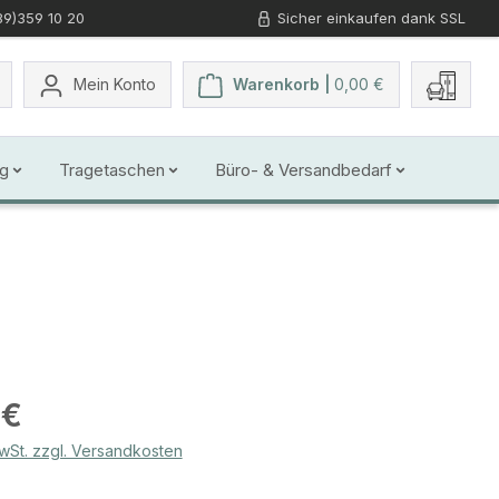
89)359 10 20
Sicher einkaufen dank SSL
Du hast 0 Produkte auf dem Merkzettel
Mein Konto
Warenkorb |
0,00 €
g
Tragetaschen
Büro- & Versandbedarf
s:
 €
MwSt. zzgl. Versandkosten