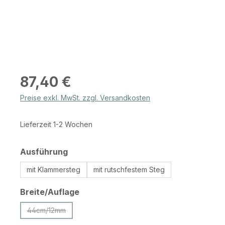
Regulärer Preis:
87,40 €
Preise exkl. MwSt. zzgl. Versandkosten
Lieferzeit 1-2 Wochen
auswählen
Ausführung
mit Klammersteg
mit rutschfestem Steg
auswählen
Breite/Auflage
44cm/12mm
(Diese Option ist zurzeit nicht verfügbar.)