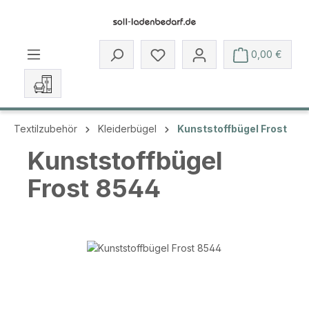
Zum Hauptinhalt springen
Du hast 0 Produkte auf dem 
0,00 €
Textilzubehör
Kleiderbügel
Kunststoffbügel Frost
Kunststoffbügel
Frost 8544
Bildergalerie überspringen