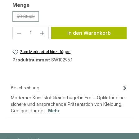
auswählen
Menge
50 Stück
(Diese Option ist zurzeit nicht verfügbar.)
Produkt Anzahl: Gib den gewünschten 
In den Warenkorb
Zum Merkzettel hinzufügen
Produktnummer:
SW10295.1
Beschreibung
Moderner Kunststoffkleiderbügel in Frost-Optik für eine
sichere und ansprechende Präsentation von Kleidung.
Geeignet für de…
Mehr