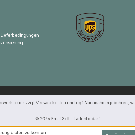
 Lieferbedingungen
izensierung
ehrwertsteuer zzgl.
Versandkosten
und ggf. Nachnahmegebühren, we
© 2026 Ernst Soll – Ladenbedarf
rung bieten zu können.