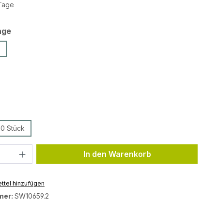
 Tage
auswählen
age
ählen
ählen
10 Stück
Anzahl: Gib den gewünschten Wert ein 
In den Warenkorb
ttel hinzufügen
mer:
SW10659.2