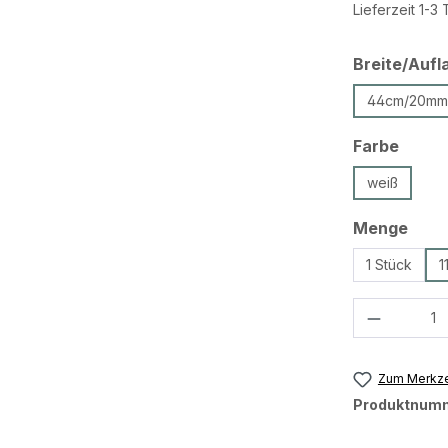
Lieferzeit 1-3
Breite/Aufl
44cm/20mm
ausw
Farbe
weiß
ausw
Menge
1 Stück
1
Produkt 
Zum Merkze
Produktnum