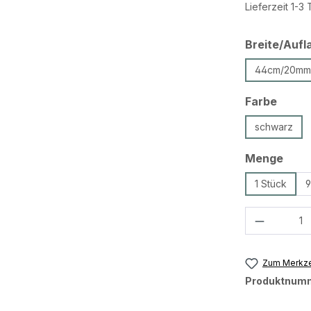
Lieferzeit 1-3
Breite/Aufl
44cm/20mm
ausw
Farbe
schwarz
ausw
Menge
1 Stück
9
Produkt 
Zum Merkze
Produktnum