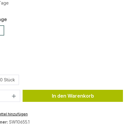
 Tage
auswählen
age
ählen
ählen
0 Stück
Anzahl: Gib den gewünschten Wert ein 
In den Warenkorb
ttel hinzufügen
mer:
SW10655.1