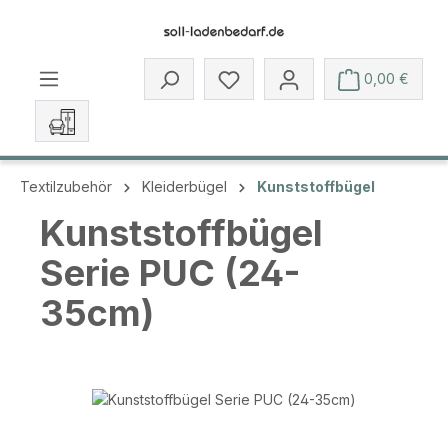
Zum Hauptinhalt springen
Du hast 0 Produkte auf dem 
0,00 €
Textilzubehör
Kleiderbügel
Kunststoffbügel
Kunststoffbügel
Serie PUC (24-
35cm)
Bildergalerie überspringen