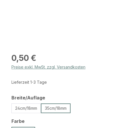
Regulärer Preis:
0,50 €
Preise exkl. MwSt. zzgl. Versandkosten
Lieferzeit 1-3 Tage
auswählen
Breite/Auflage
24cm/18mm
35cm/18mm
auswählen
Farbe