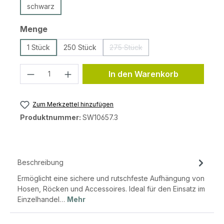
schwarz
auswählen
Menge
1 Stück
250 Stück
275 Stück
(Diese Option ist zurzeit nicht ve
Produkt Anzahl: Gib den gewünschten 
In den Warenkorb
Zum Merkzettel hinzufügen
Produktnummer:
SW10657.3
Beschreibung
Ermöglicht eine sichere und rutschfeste Aufhängung von
Hosen, Röcken und Accessoires. Ideal für den Einsatz im
Einzelhandel…
Mehr