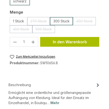
schwarz
auswählen
Menge
1 Stück
270 Stück
300 Stück
400 Stück
(Diese Option ist zurzeit nicht verfügbar.)
(Diese Option ist 
450 Stück
500 Stück
(Diese Option ist zurzeit nicht verfügbar.)
(Diese Option ist zurzeit nicht verfügbar.)
Produkt Anzahl: Gib den gewünschten 
In den Warenkorb
Zum Merkzettel hinzufügen
Produktnummer:
SW10656.8
Beschreibung
Ermöglicht eine ordentliche und größenangepasste
Aufhängung von Kleidung. Ideal für den Einsatz im
Einzelhandel, in Boutiqu…
Mehr