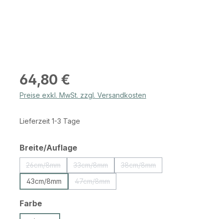
Regulärer Preis:
64,80 €
Preise exkl. MwSt. zzgl. Versandkosten
Lieferzeit 1-3 Tage
auswählen
Breite/Auflage
26cm/8mm
33cm/8mm
38cm/8mm
(Diese Option ist zurzeit nicht verfügbar.)
(Diese Option ist zurzeit nicht verfügbar.)
(Diese Option ist zurzeit nic
43cm/8mm
47cm/8mm
(Diese Option ist zurzeit nicht verfügbar.)
auswählen
Farbe