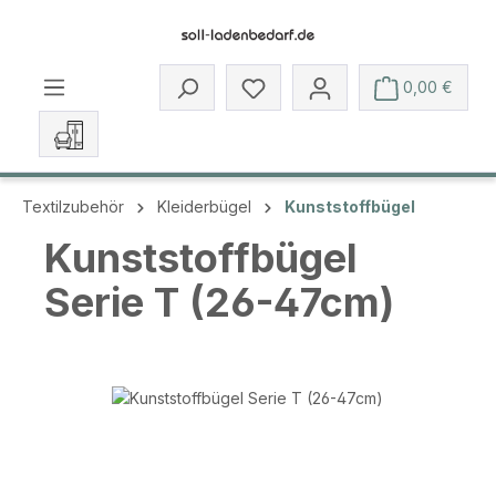
Zum Hauptinhalt springen
Du hast 0 Produkte auf dem 
0,00 €
Textilzubehör
Kleiderbügel
Kunststoffbügel
Kunststoffbügel
Serie T (26-47cm)
Bildergalerie überspringen